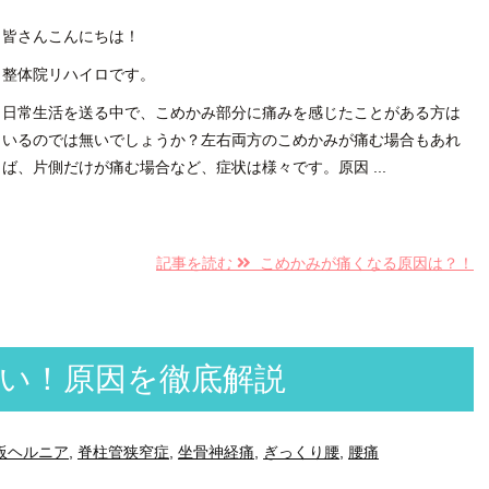
皆さんこんにちは！
整体院リハイロです。
日常生活を送る中で、こめかみ部分に痛みを感じたことがある方は
いるのでは無いでしょうか？左右両方のこめかみが痛む場合もあれ
ば、片側だけが痛む場合など、症状は様々です。原因 ...
記事を読む
こめかみが痛くなる原因は？！
い！原因を徹底解説
板ヘルニア
,
脊柱管狭窄症
,
坐骨神経痛
,
ぎっくり腰
,
腰痛