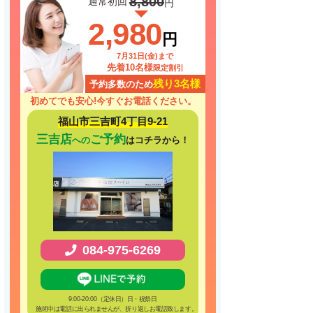
8,800
通常初回
円
2,980
円
7月31日(金)まで
先着10名様
限定割引
残り3名様
予約多数のため
初めてでも安心!
今すぐお電話ください。
福山市三吉町4丁目9-21
三吉店
ご予約
への
はコチラから！
084-975-6269
9:00-20:00（定休日）日・祝祭日
施術中は電話に出られませんが、折り返しお電話致します。