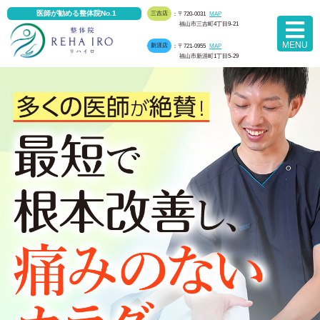
医師が勧める整体院No.1
三吉店
：〒720-0031
MAP
福山市三吉町4丁目9-21
MENU
新涯店
：〒721-0955
MAP
福山市新涯町1丁目5-29