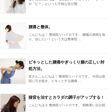
や『ピー』といった不快な音が聞 ...
腰痛と整体。
こんにちは！ 整体院リハイロです。 腰痛の原因を知
り、治したい！という方は整体院 ...
ピキッとした腰痛やぎっくり腰の正しい対
処方法。
皆さんこんにちは！ 整体院リハイロです。 今回は前
回に引き続き、ピキッとする腰痛 ...
猫背を治すとカラダの調子がアップする！
こんにちは☺️ 整体院リハイロです。 朝晩寒い日が続
...