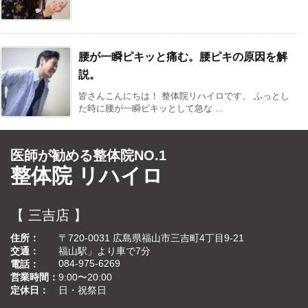
腰が一瞬ピキッと痛む。腰ピキの原因を解
説。
皆さんこんにちは！ 整体院リハイロです。 ふっとし
た時に腰が一瞬ピキッとして急な ...
医師が勧める整体院NO.1
整体院 リハイロ
【 三吉店 】
住所
〒720-0031 広島県福山市三吉町4丁目9-21
交通
福山駅」より車で7分
084-975-6269
電話
営業時間
9:00〜20:00
定休日
日・祝祭日