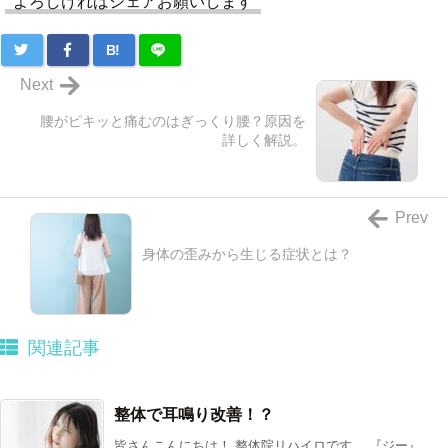
よろしければシェアお願いします
B!
Next
腰がピキッと痛むのはぎっくり腰？原因を
詳しく解説。
Prev
身体の歪みから生じる症状とは？
関連記事
整体で耳鳴り改善！？
皆さんこんにちは！ 整体院リハイロです。 『ジー』