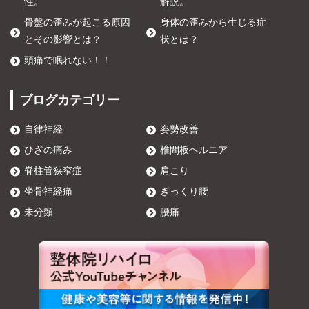
性。
解説。
骨盤の歪みが起こる原因
身体の歪みから生じる症
とその影響とは？
状とは？
頭痛で眠れない！！
ブログカテゴリー
自律神経
姿勢改善
ひざの痛み
椎間板ヘルニア
脊柱管狭窄症
肩こり
坐骨神経痛
ぎっくり腰
未分類
腰痛