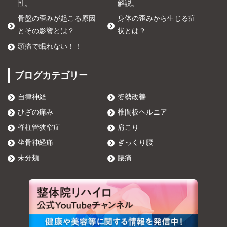
性。
解説。
骨盤の歪みが起こる原因
身体の歪みから生じる症
とその影響とは？
状とは？
頭痛で眠れない！！
ブログカテゴリー
自律神経
姿勢改善
ひざの痛み
椎間板ヘルニア
脊柱管狭窄症
肩こり
坐骨神経痛
ぎっくり腰
未分類
腰痛