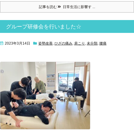
記事を読む
日常生活に影響す ...
グループ研修会を行いました☆
2023年3月14日
姿勢改善
,
ひざの痛み
,
肩こり
,
未分類
,
腰痛