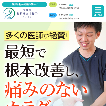
医師が勧める整体院No.1
三吉店
：〒720-0031
MAP
福山市三吉町4丁目9-21
MENU
新涯店
：〒721-0955
MAP
福山市新涯町1丁目5-29