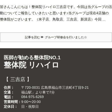
皆さんこんにちは！
整体院リハイロ三吉店です。
今回は当グループの活
動についてご報告していきたいと思います♪
当グループは現在4店舗の
整体院がございます。（米子店、鳥取店、三吉店、新涯店）
今回 ...
記事を読む
グループ研修会を行いました☆
医師が勧める整体院NO.1
整体院 リハイロ
【 三吉店 】
住所
〒720-0031 広島県福山市三吉町4丁目9-21
交通
福山駅」より車で7分
084-975-6269
電話
営業時間
9:00〜20:00
定休日
日・祝祭日