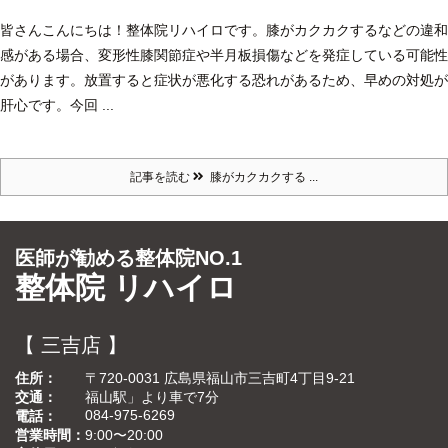
皆さんこんにちは！
整体院リハイロです。
膝がカクカクするなどの違和
感がある場合、変形性膝関節症や半月板損傷などを発症している可能性
があります。放置すると症状が悪化する恐れがあるため、早めの対処が
肝心です。今回 ...
記事を読む
膝がカクカクする ...
医師が勧める整体院NO.1
整体院 リハイロ
【 三吉店 】
住所
〒720-0031 広島県福山市三吉町4丁目9-21
交通
福山駅」より車で7分
084-975-6269
電話
営業時間
9:00〜20:00