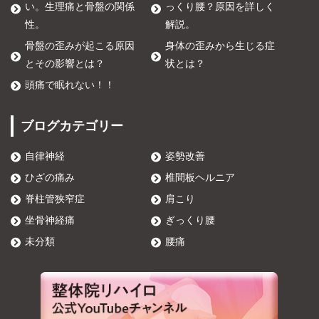
い。生理痛と骨盤の関係
っくり腰？原因を詳しく
性。
解説。
骨盤の歪みが起こる原因
身体の歪みから生じる症
とその影響とは？
状とは？
頭痛で眠れない！！
ブログカテゴリー
自律神経
姿勢改善
ひざの痛み
椎間板ヘルニア
脊柱管狭窄症
肩こり
坐骨神経痛
ぎっくり腰
未分類
腰痛