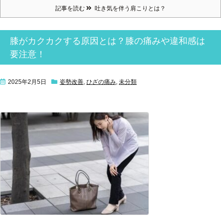
記事を読む
吐き気を伴う肩こりとは？
膝がカクカクする原因とは？膝の痛みや違和感は
要注意！
2025年2月5日
姿勢改善
,
ひざの痛み
,
未分類