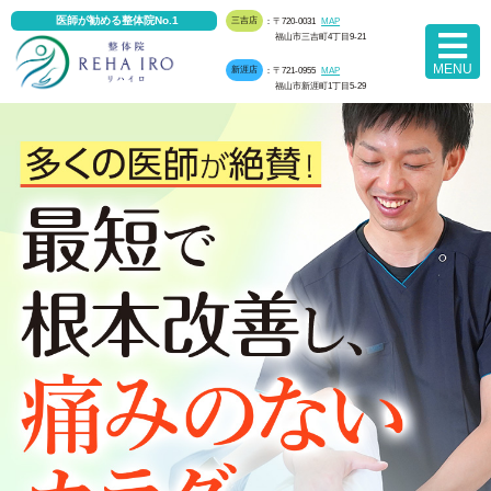
医師が勧める整体院No.1
三吉店
：〒720-0031
MAP
福山市三吉町4丁目9-21
MENU
新涯店
：〒721-0955
MAP
福山市新涯町1丁目5-29