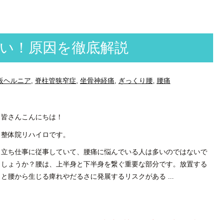
い！原因を徹底解説
板ヘルニア
,
脊柱管狭窄症
,
坐骨神経痛
,
ぎっくり腰
,
腰痛
皆さんこんにちは！
整体院リハイロです。
立ち仕事に従事していて、腰痛に悩んでいる人は多いのではないで
しょうか？腰は、上半身と下半身を繋ぐ重要な部分です。放置する
と腰から生じる痺れやだるさに発展するリスクがある ...