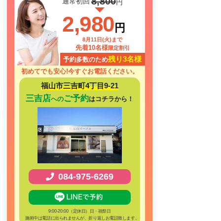
8,800
通常初回
円
2,980
円
8月11日(火)まで
先着10名様
限定割引
残り3名様
予約多数のため
初めてでも安心!
今すぐお電話ください。
福山市三吉町4丁目9-21
三吉店
ご予約
への
はコチラから！
084-975-6269
9:00-20:00（定休日）日・祝祭日
施術中は電話に出られませんが、折り返しお電話致します。