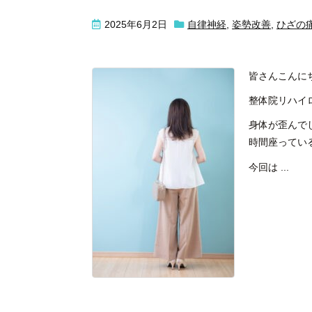
2025年6月2日
自律神経
,
姿勢改善
,
ひざの
皆さんこんに
整体院リハイ
身体が歪んで
時間座ってい
今回は ...