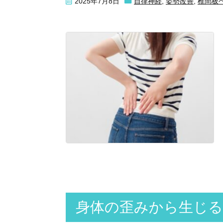
2025年7月8日
自律神経
,
姿勢改善
,
椎間板
身体の歪みから生じる