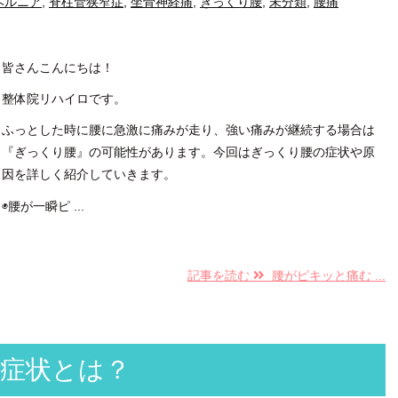
ヘルニア
,
脊柱管狭窄症
,
坐骨神経痛
,
ぎっくり腰
,
未分類
,
腰痛
皆さんこんにちは！
整体院リハイロです。
ふっとした時に腰に急激に痛みが走り、強い痛みが継続する場合は
『ぎっくり腰』の可能性があります。今回はぎっくり腰の症状や原
因を詳しく紹介していきます。
◉腰が一瞬ピ ...
記事を読む
腰がピキッと痛む ...
症状とは？