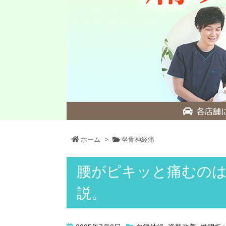
ホーム
>
坐骨神経痛
腰がピキッと痛むの
説。