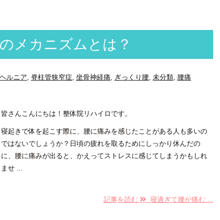
そのメカニズムとは？
ヘルニア
,
脊柱管狭窄症
,
坐骨神経痛
,
ぎっくり腰
,
未分類
,
腰痛
皆さんこんにちは！整体院リハイロです。
寝起きで体を起こす際に、腰に痛みを感じたことがある人も多いの
ではないでしょうか？日頃の疲れを取るためにしっかり休んだの
に、腰に痛みが出ると、かえってストレスに感じてしまうかもしれ
ませ ...
記事を読む
寝過ぎて腰が痛む ...