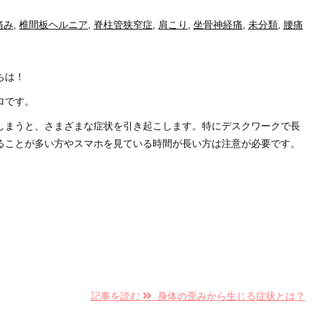
痛み
,
椎間板ヘルニア
,
脊柱管狭窄症
,
肩こり
,
坐骨神経痛
,
未分類
,
腰痛
ちは！
ロです。
しまうと、さまざまな症状を引き起こします。特にデスクワークで長
ることが多い方やスマホを見ている時間が長い方は注意が必要です。
記事を読む
身体の歪みから生じる症状とは？