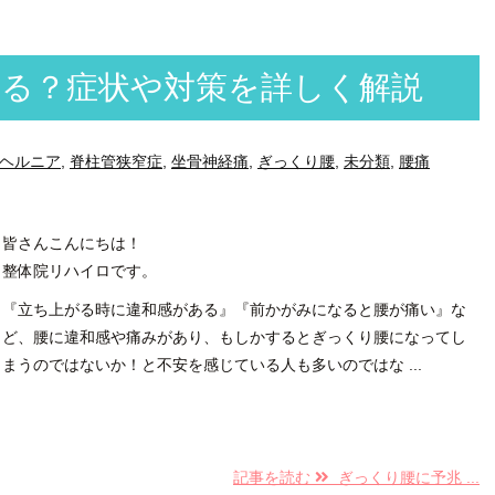
る？症状や対策を詳しく解説
ヘルニア
,
脊柱管狭窄症
,
坐骨神経痛
,
ぎっくり腰
,
未分類
,
腰痛
皆さんこんにちは！
整体院リハイロです。
『立ち上がる時に違和感がある』『前かがみになると腰が痛い』な
ど、腰に違和感や痛みがあり、もしかするとぎっくり腰になってし
まうのではないか！と不安を感じている人も多いのではな ...
記事を読む
ぎっくり腰に予兆 ...