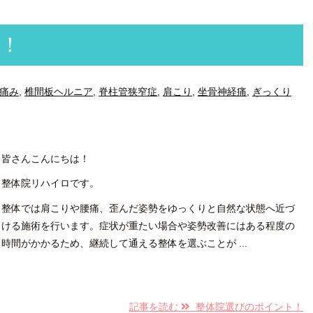
！
痛み
,
椎間板ヘルニア
,
脊柱管狭窄症
,
肩こり
,
坐骨神経痛
,
ぎっくり
皆さんこんにちは！
整体院リハイロです。
整体では肩こりや腰痛、歪んだ姿勢をゆっくりと自然な状態へ近づ
ける施術を行います。症状が重たい場合や姿勢改善にはある程度の
時間がかかるため、継続して通える整体を選ぶことが ...
記事を読む
整体院選びのポイント！