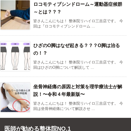
ロコモティブシンドローム～運動器症候群
～とは？？？
皆さんこんにちは！ 整体院リハイロ三吉店です。 今
回は『ロコモティブシンドローム ...
ひざのO脚はなぜ起きる？？？O脚は治る
の！？
皆さんこんにちは！ 整体院リハイロ三吉店です。 今
回はひざのO脚について解説して ...
坐骨神経痛の原因と対策を理学療法士が解
説！〜令和４年最新版〜
皆さんこんにちは！ 整体院リハイロ三吉店です。 今
回は坐骨神経痛について解説させ ...
医師が勧める整体院NO.1