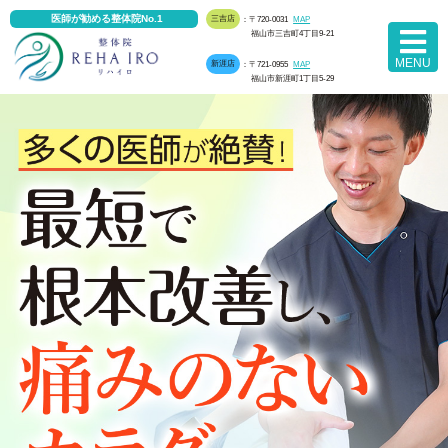
医師が勧める整体院No.1
三吉店
：〒720-0031
MAP
福山市三吉町4丁目9-21
MENU
新涯店
：〒721-0955
MAP
福山市新涯町1丁目5-29