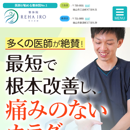
医師が勧める整体院No.1
三吉店
：〒720-0031
MAP
福山市三吉町4丁目9-21
MENU
新涯店
：〒721-0955
MAP
福山市新涯町1丁目5-29