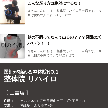
こんな座り方は絶対にするな！
皆さんこんにちは！ 整体院リハイロ三吉店です。 今
回は腰痛の人に多い座り方につい ...
朝の不調ってなんで出るの？？？原因はズ
バリ〇〇！！
皆さんこんにちは！ 整体院リハイロ三吉店です。 今
回は朝の不調について解説させて ...
医師が勧める整体院NO.1
整体院 リハイロ
【 三吉店 】
住所
〒720-0031 広島県福山市三吉町4丁目9-21
交通
福山駅」より車で7分