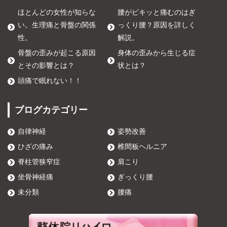
ほとんどの女性が知らな
腰がピキッと痛むのはぎ
い。生理痛と骨盤の関係
っくり腰？原因を詳しく
性。
解説。
骨盤の歪みが起こる原因
身体の歪みから生じる症
とその影響とは？
状とは？
頭痛で眠れない！！
ブログカテゴリー
自律神経
姿勢改善
ひざの痛み
椎間板ヘルニア
脊柱管狭窄症
肩こり
坐骨神経痛
ぎっくり腰
未分類
腰痛