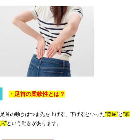
・足首の柔軟性とは？
足首の動きはつま先を上げる、下げるといった
”背屈”
と
”底
屈”
という動きがあります。