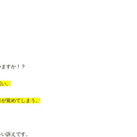
いますか！？
悪い。
目が覚めてしまう。
多い訴えです。