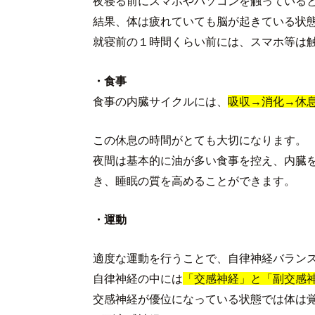
夜寝る前にスマホやパソコンを触っている
結果、体は疲れていても脳が起きている状
就寝前の１時間くらい前には、スマホ等は
・食事
食事の内臓サイクルには、
吸収→消化→休
この休息の時間がとても大切になります。
夜間は基本的に油が多い食事を控え、内臓
き、睡眠の質を高めることができます。
・運動
適度な運動を行うことで、自律神経バラン
自律神経の中には
「交感神経」と「副交感
交感神経が優位になっている状態では体は