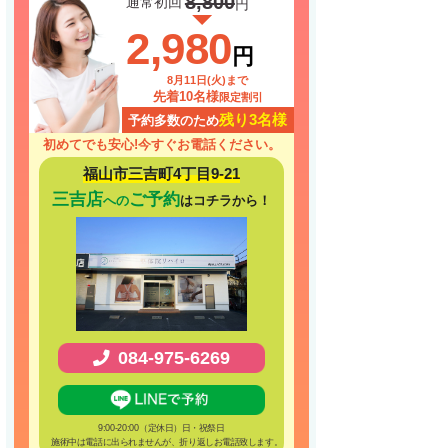
8,800
通常初回
円
2,980
円
8月11日(火)まで
先着10名様
限定割引
残り3名様
予約多数のため
初めてでも安心!
今すぐお電話ください。
福山市三吉町4丁目9-21
三吉店
ご予約
への
はコチラから！
084-975-6269
9:00-20:00（定休日）日・祝祭日
施術中は電話に出られませんが、折り返しお電話致します。